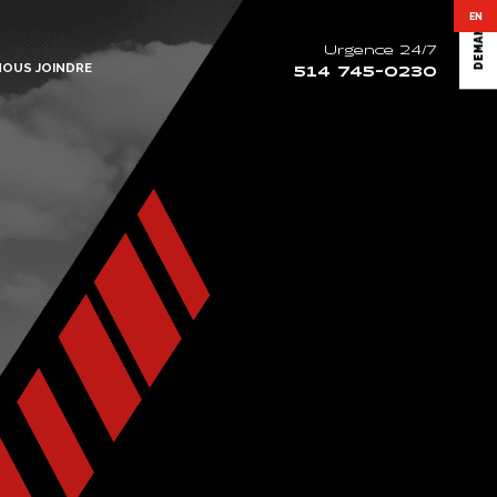
EN
Urgence 24/7
NOUS JOINDRE
514 745-0230