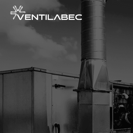
À PROPOS
NOS SERVICES
Ingénierie intégrée
Entretien ventilation & climatisation
Régulation automatique
Combustion
CHAMPS D’EXPERTISE
RÉALISATIONS