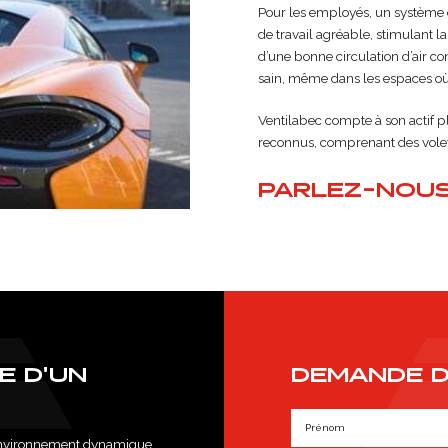
Pour les employés, un système 
de travail agréable, stimulant la
d’une bonne circulation d’air c
sain, même dans les espaces où 
Ventilabec compte à son actif p
reconnus, comprenant des volets
PARLEZ-NOUS
E D'UN
DEMANDE D
P
r
 environnement dynamique