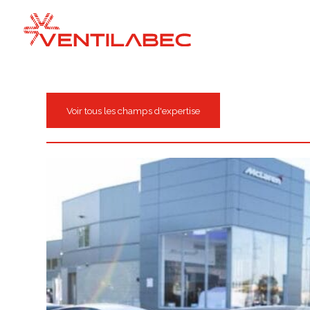
À PROPOS
Voir tous les champs d'expertise
NOS SERVICES
Ingénierie intégrée
Entretien ventilation & climatisation
Régulation automatique
Combustion
CHAMPS D’EXPERTISE
RÉALISATIONS