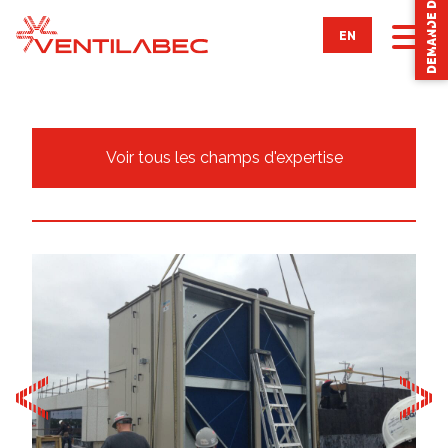
DEMANDE DE SERVICES
EN
À PROPOS
Voir tous les champs d'expertise
NOS SERVICES
Ingénierie intégrée
Entretien ventilation & climatisation
Régulation automatique
Combustion
CHAMPS D’EXPERTISE
RÉALISATIONS