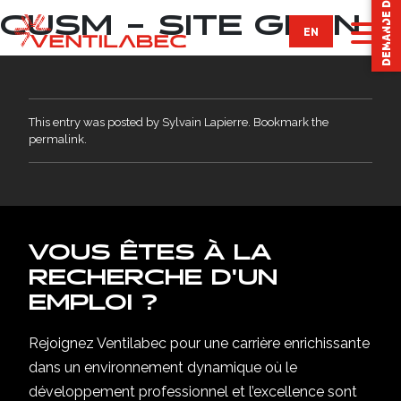
DEMANDE DE SERVICES
CUSM – SITE GLEN
EN
À PROPOS
This entry was posted by
Sylvain Lapierre
. Bookmark the
permalink
.
NOS SERVICES
Ingénierie intégrée
Entretien ventilation & climatisation
VOUS ÊTES À LA
Régulation automatique
RECHERCHE D'UN
EMPLOI ?
Combustion
CHAMPS D’EXPERTISE
Rejoignez Ventilabec pour une carrière enrichissante
dans un environnement dynamique où le
RÉALISATIONS
développement professionnel et l’excellence sont