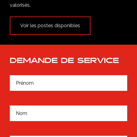
CARRIÈRES
valorisés.
NOUS JOINDRE
Voir les postes disponibles
DEMANDE DE SERVICE
*
P
*
r
*
é
n
o
m
N
*
o
m
*