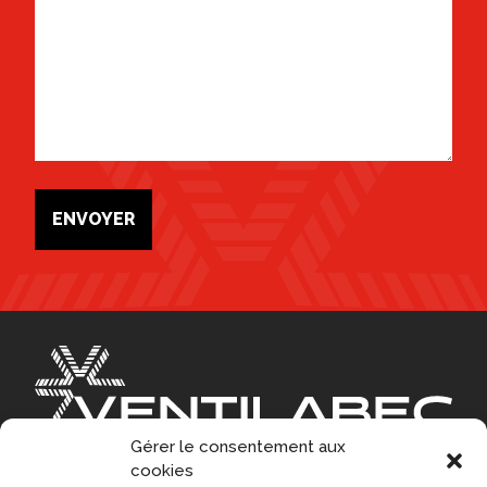
a
g
e
ENVOYER
Gérer le consentement aux
cookies